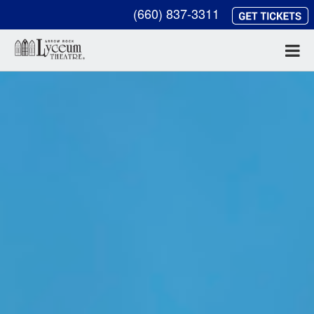
(660) 837-3311