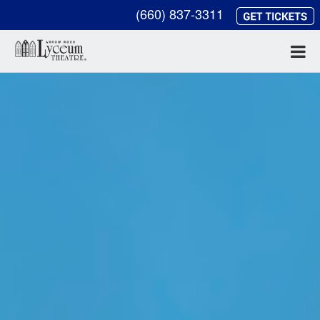
(660) 837-3311