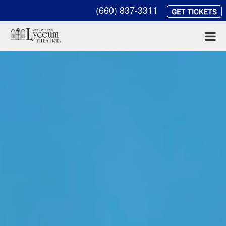
(660) 837-3311