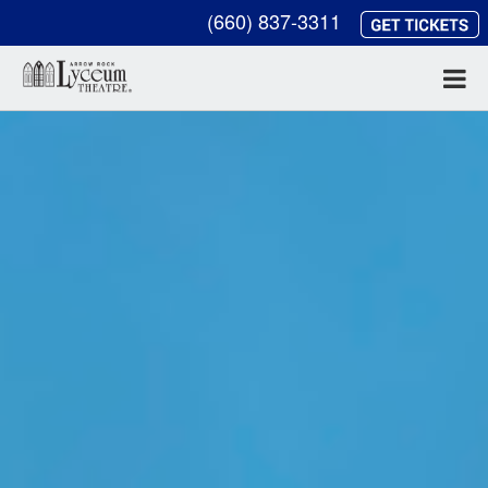
(660) 837-3311