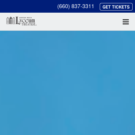
(660) 837-3311