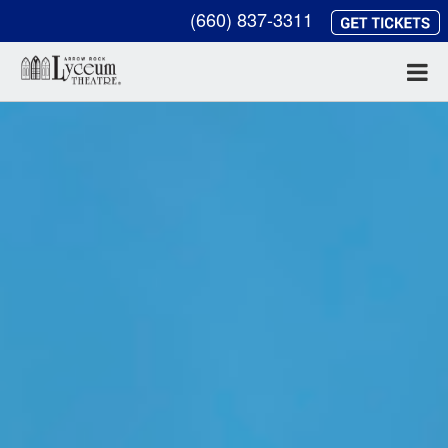
(660) 837-3311