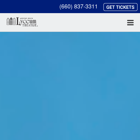
(660) 837-3311