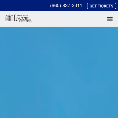
(660) 837-3311