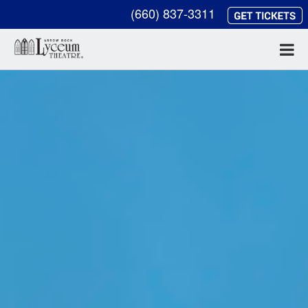
(660) 837-3311