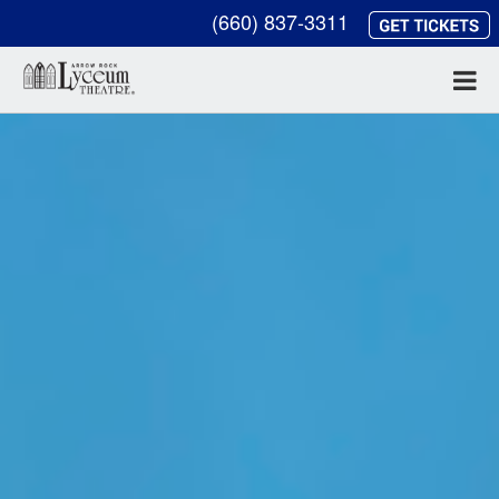
(660) 837-3311