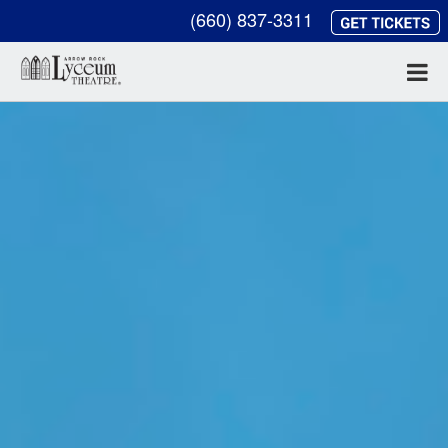
(660) 837-3311