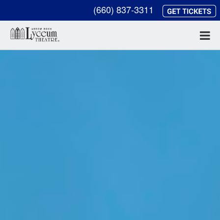
(660) 837-3311