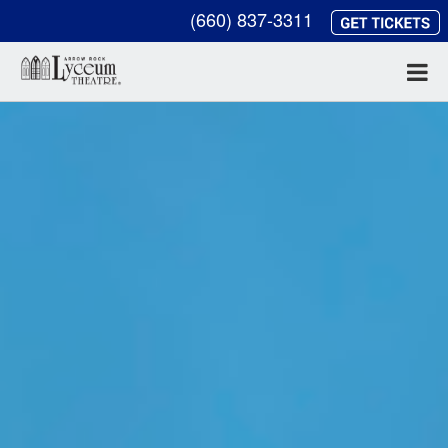
(660) 837-3311