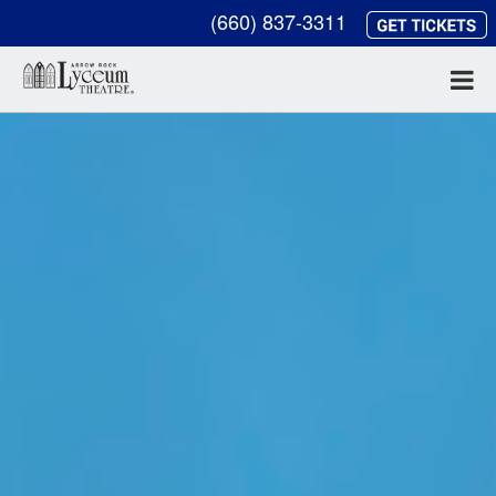
(660) 837-3311